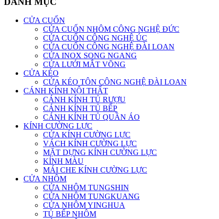
DANH MỤC
CỬA CUỐN
CỬA CUỐN NHÔM CÔNG NGHỆ ĐỨC
CỬA CUỐN CÔNG NGHỆ ÚC
CỬA CUỐN CÔNG NGHỆ ĐÀI LOAN
CỬA INOX SONG NGANG
CỬA LƯỚI MẮT VÕNG
CỬA KÉO
CỬA KÉO TÔN CÔNG NGHỆ ĐÀI LOAN
CÁNH KÍNH NỘI THẤT
CÁNH KÍNH TỦ RƯỢU
CÁNH KÍNH TỦ BẾP
CÁNH KÍNH TỦ QUẦN ÁO
KÍNH CƯỜNG LỰC
CỬA KÍNH CƯỜNG LỰC
VÁCH KÍNH CƯỜNG LỰC
MẶT DỰNG KÍNH CƯỜNG LỰC
KÍNH MÀU
MÁI CHE KÍNH CƯỜNG LỰC
CỬA NHÔM
CỬA NHÔM TUNGSHIN
CỬA NHÔM TUNGKUANG
CỬA NHÔM YINGHUA
TỦ BẾP NHÔM