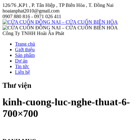
126/76 ,KP1 , P. Tân Hiệp , TP Biên Hòa , T. Đồng Nai
hoaianphat2010@gmail.com
0907 880 816 - 0971 026 411
Công Ty TNHH Hoài Ân Phát
Trang chủ
Giới thiệu
Sản phẩm
Dự án
Tin tức
Liên hệ
Thư viện
kinh-cuong-luc-nghe-thuat-6-
700×700