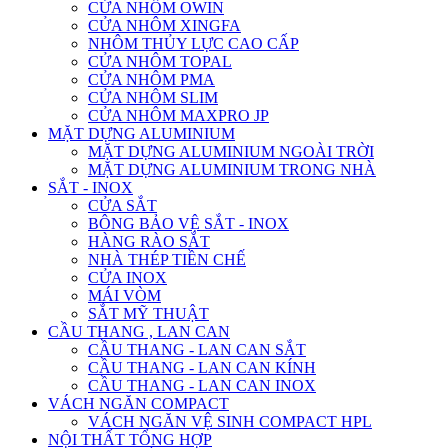
CỬA NHÔM OWIN
CỬA NHÔM XINGFA
NHÔM THỦY LỰC CAO CẤP
CỬA NHÔM TOPAL
CỬA NHÔM PMA
CỬA NHÔM SLIM
CỬA NHÔM MAXPRO JP
MẶT DỰNG ALUMINIUM
MẶT DỰNG ALUMINIUM NGOÀI TRỜI
MẶT DỰNG ALUMINIUM TRONG NHÀ
SẮT - INOX
CỬA SẮT
BÔNG BẢO VỆ SẮT - INOX
HÀNG RÀO SẮT
NHÀ THÉP TIỀN CHẾ
CỬA INOX
MÁI VÒM
SẮT MỸ THUẬT
CẦU THANG , LAN CAN
CẦU THANG - LAN CAN SẮT
CẦU THANG - LAN CAN KÍNH
CẦU THANG - LAN CAN INOX
VÁCH NGĂN COMPACT
VÁCH NGĂN VỆ SINH COMPACT HPL
NỘI THẤT TỔNG HỢP