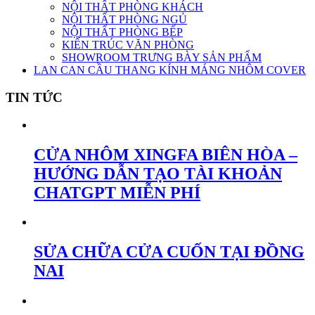
NỘI THẤT PHÒNG KHÁCH
NỘI THẤT PHÒNG NGỦ
NỘI THẤT PHÒNG BẾP
KIẾN TRÚC VĂN PHÒNG
SHOWROOM TRƯNG BÀY SẢN PHẨM
LAN CAN CẦU THANG KÍNH MÁNG NHÔM COVER
TIN TỨC
CỬA NHÔM XINGFA BIÊN HÒA –
HƯỚNG DẪN TẠO TÀI KHOẢN
CHATGPT MIỄN PHÍ
SỬA CHỮA CỬA CUỐN TẠI ĐỒNG
NAI