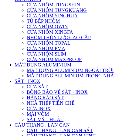
CỬA NHÔM TUNGSHIN
CỬA NHÔM TUNGKUANG
CỬA NHÔM YINGHUA
TỦ BẾP NHÔM
CỬA NHÔM OWIN
CỬA NHÔM XINGFA
NHÔM THỦY LỰC CAO CẤP
CỬA NHÔM TOPAL
CỬA NHÔM PMA
CỬA NHÔM SLIM
CỬA NHÔM MAXPRO JP
MẶT DỰNG ALUMINIUM
MẶT DỰNG ALUMINIUM NGOÀI TRỜI
MẶT DỰNG ALUMINIUM TRONG NHÀ
SẮT - INOX
CỬA SẮT
BÔNG BẢO VỆ SẮT - INOX
HÀNG RÀO SẮT
NHÀ THÉP TIỀN CHẾ
CỬA INOX
MÁI VÒM
SẮT MỸ THUẬT
CẦU THANG , LAN CAN
CẦU THANG - LAN CAN SẮT
CẦU THANG - LAN CAN KÍNH