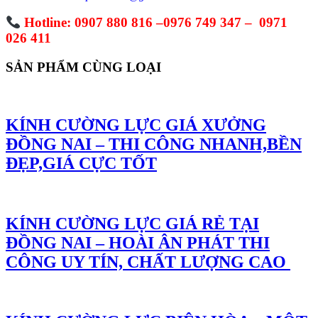
Hotline: 0907 880 816 –0976 749 347 – 0971
026 411
SẢN PHẨM CÙNG LOẠI
KÍNH CƯỜNG LỰC GIÁ XƯỞNG
ĐỒNG NAI – THI CÔNG NHANH,BỀN
ĐẸP,GIÁ CỰC TỐT
KÍNH CƯỜNG LỰC GIÁ RẺ TẠI
ĐỒNG NAI – HOÀI ÂN PHÁT THI
CÔNG UY TÍN, CHẤT LƯỢNG CAO