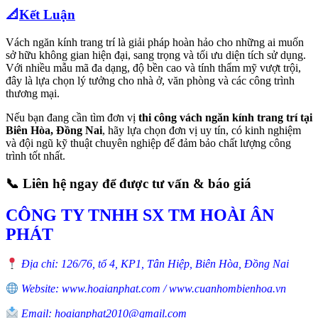
📐
Kết Luận
Vách ngăn kính trang trí là giải pháp hoàn hảo cho những ai muốn
sở hữu không gian hiện đại, sang trọng và tối ưu diện tích sử dụng.
Với nhiều mẫu mã đa dạng, độ bền cao và tính thẩm mỹ vượt trội,
đây là lựa chọn lý tưởng cho nhà ở, văn phòng và các công trình
thương mại.
Nếu bạn đang cần tìm đơn vị
thi công vách ngăn kính trang trí tại
Biên Hòa, Đồng Nai
, hãy lựa chọn đơn vị uy tín, có kinh nghiệm
và đội ngũ kỹ thuật chuyên nghiệp để đảm bảo chất lượng công
trình tốt nhất.
📞
Liên hệ ngay để được tư vấn & báo giá
CÔNG TY TNHH SX TM HOÀI ÂN
PHÁT
Địa chỉ: 126/76, tổ 4, KP1, Tân Hiệp, Biên Hòa, Đồng Nai
Website: www.hoaianphat.com / www.cuanhombienhoa.vn
Email: hoaianphat2010@gmail.com