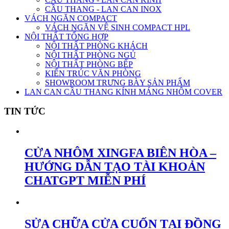
CẦU THANG - LAN CAN INOX
VÁCH NGĂN COMPACT
VÁCH NGĂN VỆ SINH COMPACT HPL
NỘI THẤT TỔNG HỢP
NỘI THẤT PHÒNG KHÁCH
NỘI THẤT PHÒNG NGỦ
NỘI THẤT PHÒNG BẾP
KIẾN TRÚC VĂN PHÒNG
SHOWROOM TRƯNG BÀY SẢN PHẨM
LAN CAN CẦU THANG KÍNH MÁNG NHÔM COVER
TIN TỨC
CỬA NHÔM XINGFA BIÊN HÒA –
HƯỚNG DẪN TẠO TÀI KHOẢN
CHATGPT MIỄN PHÍ
SỬA CHỮA CỬA CUỐN TẠI ĐỒNG