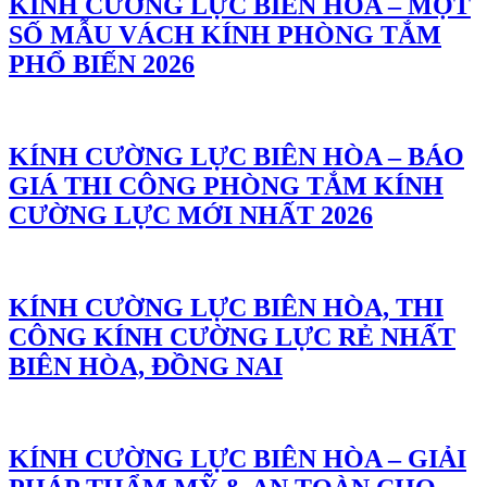
KÍNH CƯỜNG LỰC BIÊN HÒA – MỘT
SỐ MẪU VÁCH KÍNH PHÒNG TẮM
PHỔ BIẾN 2026
KÍNH CƯỜNG LỰC BIÊN HÒA – BÁO
GIÁ THI CÔNG PHÒNG TẮM KÍNH
CƯỜNG LỰC MỚI NHẤT 2026
KÍNH CƯỜNG LỰC BIÊN HÒA, THI
CÔNG KÍNH CƯỜNG LỰC RẺ NHẤT
BIÊN HÒA, ĐỒNG NAI
KÍNH CƯỜNG LỰC BIÊN HÒA – GIẢI