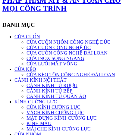
PHÁP THẨM MỸ & AN TOÀN CHO
MỌI CÔNG TRÌNH
DANH MỤC
CỬA CUỐN
CỬA CUỐN NHÔM CÔNG NGHỆ ĐỨC
CỬA CUỐN CÔNG NGHỆ ÚC
CỬA CUỐN CÔNG NGHỆ ĐÀI LOAN
CỬA INOX SONG NGANG
CỬA LƯỚI MẮT VÕNG
CỬA KÉO
CỬA KÉO TÔN CÔNG NGHỆ ĐÀI LOAN
CÁNH KÍNH NỘI THẤT
CÁNH KÍNH TỦ RƯỢU
CÁNH KÍNH TỦ BẾP
CÁNH KÍNH TỦ QUẦN ÁO
KÍNH CƯỜNG LỰC
CỬA KÍNH CƯỜNG LỰC
VÁCH KÍNH CƯỜNG LỰC
MẶT DỰNG KÍNH CƯỜNG LỰC
KÍNH MÀU
MÁI CHE KÍNH CƯỜNG LỰC
CỬA NHÔM