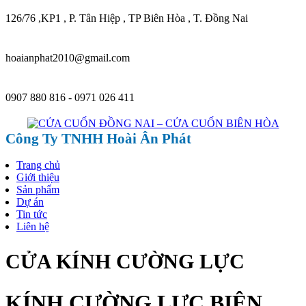
126/76 ,KP1 , P. Tân Hiệp , TP Biên Hòa , T. Đồng Nai
hoaianphat2010@gmail.com
0907 880 816 - 0971 026 411
Công Ty TNHH Hoài Ân Phát
Trang chủ
Giới thiệu
Sản phẩm
Dự án
Tin tức
Liên hệ
CỬA KÍNH CƯỜNG LỰC
KÍNH CƯỜNG LỰC BIÊN