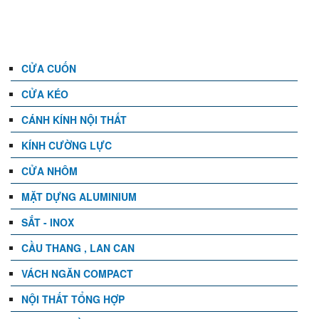
DANH MỤC
CỬA CUỐN
CỬA KÉO
CÁNH KÍNH NỘI THẤT
KÍNH CƯỜNG LỰC
CỬA NHÔM
MẶT DỰNG ALUMINIUM
SẮT - INOX
CẦU THANG , LAN CAN
VÁCH NGĂN COMPACT
NỘI THẤT TỔNG HỢP