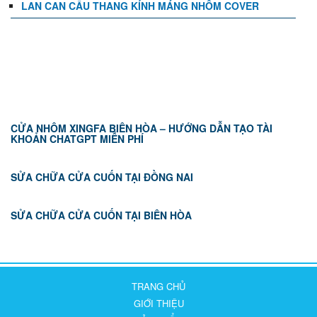
LAN CAN CẦU THANG KÍNH MÁNG NHÔM COVER
TIN TỨC
CỬA NHÔM XINGFA BIÊN HÒA – HƯỚNG DẪN TẠO TÀI
KHOẢN CHATGPT MIỄN PHÍ
SỬA CHỮA CỬA CUỐN TẠI ĐỒNG NAI
SỬA CHỮA CỬA CUỐN TẠI BIÊN HÒA
TRANG CHỦ
GIỚI THIỆU