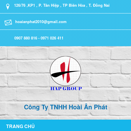
126/76 ,KP1 , P. Tân Hiệp , TP Biên Hòa , T. Đồng Nai
hoaianphat2010@gmail.com
0907 880 816 - 0971 026 411
Công Ty TNHH Hoài Ân Phát
TRANG CHỦ