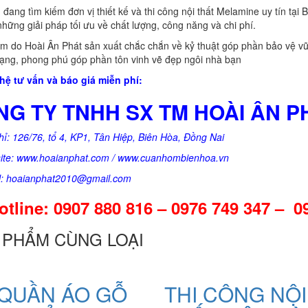
đang tìm kiếm đơn vị thiết kế và thi công nội thất Melamine uy tín tại 
những giải pháp tối ưu về chất lượng, công năng và chi phí.
m do Hoài Ân Phát sản xuất chắc chắn về kỷ thuật góp phần bảo vệ v
ạng, phong phú góp phần tôn vinh vẽ đẹp ngôi nhà bạn
hệ tư vấn và báo giá miễn phí:
G TY TNHH SX TM HOÀI ÂN P
hỉ: 126/76, tổ 4, KP1, Tân Hiệp, Biên Hòa, Đồng Nai
te: www.hoaianphat.com / www.cuanhombienhoa.vn
: hoaianphat2010@gmail.com
tline: 0907 880 816 – 0976 749 347 – 0
 PHẨM CÙNG LOẠI
 QUẦN ÁO GỖ
THI CÔNG NỘI