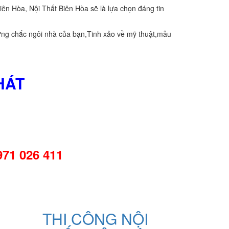
Biên Hòa, Nội Thất Biên Hòa sẽ là lựa chọn đáng tin
ững chắc ngôi nhà của bạn,Tinh xảo về mỹ thuật,mẫu
HÁT
971 026 411
THI CÔNG NỘI