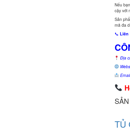
Nếu bạn 
cậy với 
Sản phẩ
mã đa d
📞
Liên 
CÔN
Địa c
Websi
Email
Ho
SẢN
TỦ