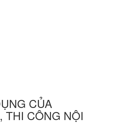
 DỤNG CỦA
 THI CÔNG NỘI