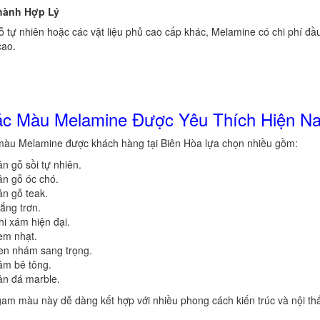
hành Hợp Lý
ỗ tự nhiên hoặc các vật liệu phủ cao cấp khác, Melamine có chi phí đ
cao.
c Màu Melamine Được Yêu Thích Hiện N
màu Melamine được khách hàng tại Biên Hòa lựa chọn nhiều gồm:
n gỗ sồi tự nhiên.
ân gỗ óc chó.
n gỗ teak.
ắng trơn.
i xám hiện đại.
em nhạt.
en nhám sang trọng.
ám bê tông.
ân đá marble.
am màu này dễ dàng kết hợp với nhiều phong cách kiến trúc và nội th