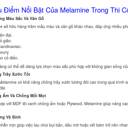
 Điểm Nổi Bật Của Melamine Trong Thi C
ng Màu Sắc Và Vân Gỗ
e sở hữu hàng trăm mẫu màu và vân gỗ khác nhau, đáp ứng nhiều phon
ện đại.
i giản.
candinavian.
xury.
n cổ điển.
àng có thể dễ dàng lựa chọn màu sắc phù hợp với không gian sống của
 Trầy Xước Tốt
Melamine có khả năng chống trầy xước tương đối cao trong quá trình 
dài.
 Ẩm Và Chống Mối Mọt
 hợp với MDF lõi xanh chống ẩm hoặc Plywood, Melamine giúp nâng cao
.
ng Vệ Sinh
hẵn mịn giúp việc lau chùi bụi bẩn, dầu mỡ hoặc vết bám trở nên nha