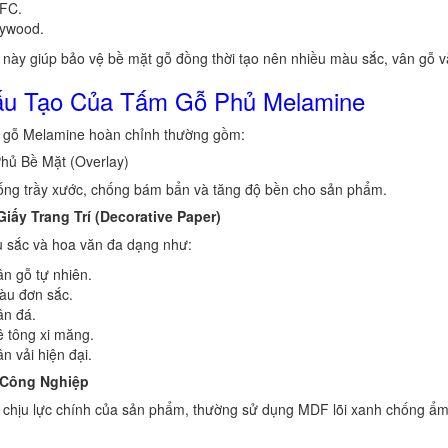
FC.
lywood.
này giúp bảo vệ bề mặt gỗ đồng thời tạo nên nhiều màu sắc, vân gỗ và
u Tạo Của Tấm Gỗ Phủ Melamine
 gỗ Melamine hoàn chỉnh thường gồm:
hủ Bề Mặt (Overlay)
ống trầy xước, chống bám bẩn và tăng độ bền cho sản phẩm.
iấy Trang Trí (Decorative Paper)
 sắc và hoa văn đa dạng như:
n gỗ tự nhiên.
àu đơn sắc.
ân đá.
 tông xi măng.
n vải hiện đại.
 Công Nghiệp
 chịu lực chính của sản phẩm, thường sử dụng MDF lõi xanh chống ẩ