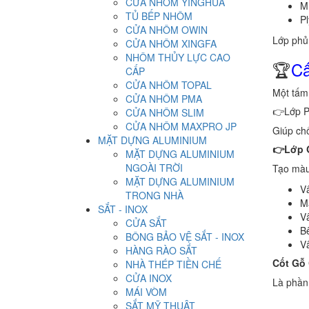
CỬA NHÔM YINGHUA
M
TỦ BẾP NHÔM
P
CỬA NHÔM OWIN
Lớp phủ 
CỬA NHÔM XINGFA
NHÔM THỦY LỰC CAO
🏆
Cấ
CẤP
CỬA NHÔM TOPAL
Một tấm
CỬA NHÔM PMA
👉Lớp P
CỬA NHÔM SLIM
CỬA NHÔM MAXPRO JP
Giúp ch
MẶT DỰNG ALUMINIUM
👉Lớp G
MẶT DỰNG ALUMINIUM
NGOÀI TRỜI
Tạo màu
MẶT DỰNG ALUMINIUM
Vâ
TRONG NHÀ
M
SẮT - INOX
V
CỬA SẮT
Bê
BÔNG BẢO VỆ SẮT - INOX
Vâ
HÀNG RÀO SẮT
Cốt Gỗ
NHÀ THÉP TIỀN CHẾ
CỬA INOX
Là phần
MÁI VÒM
SẮT MỸ THUẬT