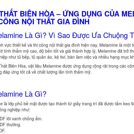
 THẤT BIÊN HÒA – ỨNG DỤNG CỦA ME
 CÔNG NỘI THẤT GIA ĐÌNH
lamine Là Gì? Vì Sao Được Ưa Chuộng Tr
nh vực thiết kế và thi công nội thất gia đình hiện nay, Melamine là mộ
ờ tính thẩm mỹ cao, độ bền tốt và giá thành hợp lý, Melamine đã trở 
iệp như tủ bếp, tủ quần áo, kệ tivi, bàn làm việc và nhiều hạng mục k
Thất Biên Hòa, vật liệu Melamine được ứng dụng rộng rãi trong các côn
 đáp ứng tốt cả về chất lượng lẫn tính thẩm mỹ.
lamine Là Gì?
 là lớp phủ bề mặt được tạo thành từ giấy trang trí đã được tẩm keo M
công nghiệp như:
DF lõi xanh chống ẩm.
DF thường.
DF.