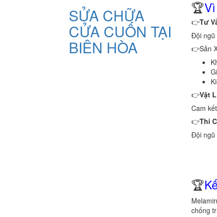
🏆
Vì
SỬA CHỮA
👉
Tư V
CỬA CUỐN TẠI
Đội ngũ 
BIÊN HÒA
👉Sản X
Kh
Gi
Ki
👉
Vật 
Cam kết
👉
Thi C
Đội ngũ 
🏆
Kế
Melamine
chống tr