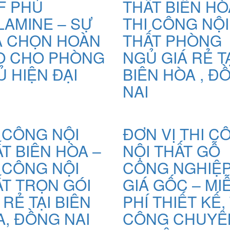
F PHỦ
THẤT BIÊN HÒ
LAMINE – SỰ
THI CÔNG NỘI
A CHỌN HOÀN
THẤT PHÒNG
O CHO PHÒNG
NGỦ GIÁ RẺ T
 HIỆN ĐẠI
BIÊN HÒA , Đ
NAI
 CÔNG NỘI
ĐƠN VỊ THI C
T BIÊN HÒA –
NỘI THẤT GỖ
 CÔNG NỘI
CÔNG NGHIỆ
T TRỌN GÓI
GIÁ GỐC – MI
 RẺ TẠI BIÊN
PHÍ THIẾT KẾ,
, ĐỒNG NAI
CÔNG CHUYÊ