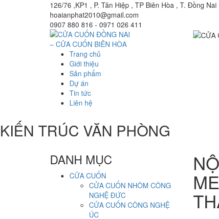
126/76 ,KP1 , P. Tân Hiệp , TP Biên Hòa , T. Đồng Nai
hoaianphat2010@gmail.com
0907 880 816 - 0971 026 411
Trang chủ
Giới thiệu
Sản phẩm
Dự án
Tin tức
Liên hệ
KIẾN TRÚC VĂN PHÒNG
NỘ
DANH MỤC
ME
CỬA CUỐN
CỬA CUỐN NHÔM CÔNG
TH
NGHỆ ĐỨC
CỬA CUỐN CÔNG NGHỆ
ÚC