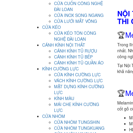
CỬA CUỐN CÔNG NGHỆ
ĐÀI LOAN
NỘI
CỬA INOX SONG NGANG
THI
CỬA LƯỚI MẮT VÕNG
CỬA KÉO
🏆
Me
CỬA KÉO TÔN CÔNG
NGHỆ ĐÀI LOAN
Trong lĩ
CÁNH KÍNH NỘI THẤT
nhất. Nh
CÁNH KÍNH TỦ RƯỢU
công ngh
CÁNH KÍNH TỦ BẾP
CÁNH KÍNH TỦ QUẦN ÁO
Tại Nội 
KÍNH CƯỜNG LỰC
khả năng
CỬA KÍNH CƯỜNG LỰC
VÁCH KÍNH CƯỜNG LỰC
MẶT DỰNG KÍNH CƯỜNG
🏆
Me
LỰC
KÍNH MÀU
Melamine
MÁI CHE KÍNH CƯỜNG
cốt gỗ 
LỰC
CỬA NHÔM
M
CỬA NHÔM TUNGSHIN
M
CỬA NHÔM TUNGKUANG
H