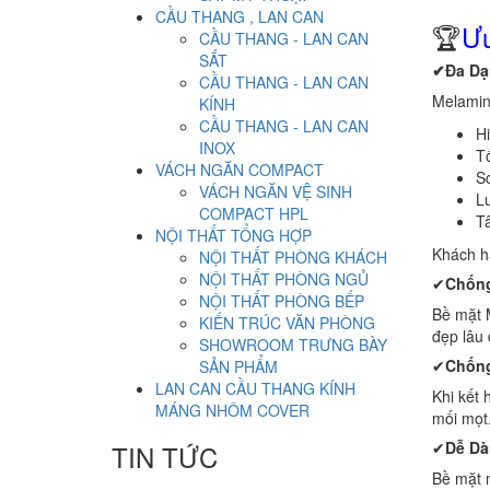
CẦU THANG , LAN CAN
🏆
Ưu
CẦU THANG - LAN CAN
SẮT
✔Đa Dạ
CẦU THANG - LAN CAN
Melamin
KÍNH
CẦU THANG - LAN CAN
Hi
INOX
Tố
VÁCH NGĂN COMPACT
S
VÁCH NGĂN VỆ SINH
Lu
COMPACT HPL
Tâ
NỘI THẤT TỔNG HỢP
Khách h
NỘI THẤT PHÒNG KHÁCH
NỘI THẤT PHÒNG NGỦ
✔
Chống
NỘI THẤT PHÒNG BẾP
Bề mặt 
KIẾN TRÚC VĂN PHÒNG
đẹp lâu 
SHOWROOM TRƯNG BÀY
✔
Chống
SẢN PHẨM
LAN CAN CẦU THANG KÍNH
Khi kết
MÁNG NHÔM COVER
mối mọt
✔
Dễ Dà
TIN TỨC
Bề mặt n