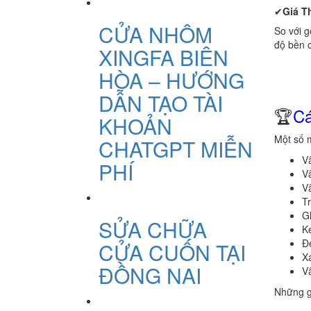
✔
Giá T
CỬA NHÔM
So với g
độ bền 
XINGFA BIÊN
HÒA – HƯỚNG
DẪN TẠO TÀI
🏆
Cá
KHOẢN
Một số 
CHATGPT MIỄN
Vâ
PHÍ
V
Vâ
Tr
Gh
SỬA CHỮA
K
Đ
CỬA CUỐN TẠI
X
ĐỒNG NAI
V
Những g