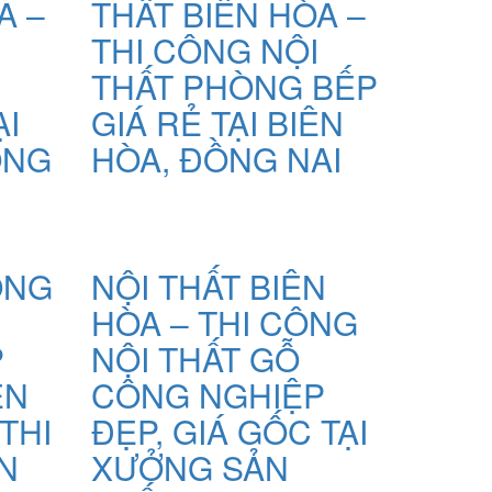
A –
THẤT BIÊN HÒA –
THI CÔNG NỘI
THẤT PHÒNG BẾP
ẠI
GIÁ RẺ TẠI BIÊN
ỒNG
HÒA, ĐỒNG NAI
ÔNG
NỘI THẤT BIÊN
HÒA – THI CÔNG
P
NỘI THẤT GỖ
ỄN
CÔNG NGHIỆP
 THI
ĐẸP, GIÁ GỐC TẠI
N
XƯỞNG SẢN