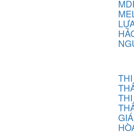
MD
ME
LỰ
HẢ
NGỦ
THI
THẤ
THI
THẤ
GIÁ
HÒA