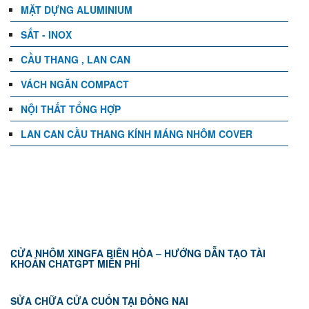
MẶT DỰNG ALUMINIUM
SẮT - INOX
CẦU THANG , LAN CAN
VÁCH NGĂN COMPACT
NỘI THẤT TỔNG HỢP
LAN CAN CẦU THANG KÍNH MÁNG NHÔM COVER
TIN TỨC
CỬA NHÔM XINGFA BIÊN HÒA – HƯỚNG DẪN TẠO TÀI
KHOẢN CHATGPT MIỄN PHÍ
SỬA CHỮA CỬA CUỐN TẠI ĐỒNG NAI