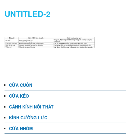
UNTITLED-2
DANH MỤC
CỬA CUỐN
CỬA KÉO
CÁNH KÍNH NỘI THẤT
KÍNH CƯỜNG LỰC
CỬA NHÔM