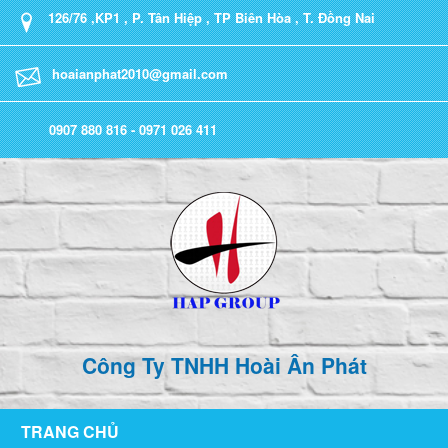
126/76 ,KP1 , P. Tân Hiệp , TP Biên Hòa , T. Đồng Nai
hoaianphat2010@gmail.com
0907 880 816 - 0971 026 411
Công Ty TNHH Hoài Ân Phát
TRANG CHỦ