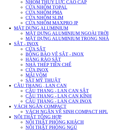
NHÔM THỦY LỰC CAO CẤP
CỬA NHÔM TOPAL
CỬA NHÔM PMA
CỬA NHÔM SLIM
CỬA NHÔM MAXPRO JP
MẶT DỰNG ALUMINIUM
MẶT DỰNG ALUMINIUM NGOÀI TRỜI
MẶT DỰNG ALUMINIUM TRONG NHÀ
SẮT - INOX
CỬA SẮT
BÔNG BẢO VỆ SẮT - INOX
HÀNG RÀO SẮT
NHÀ THÉP TIỀN CHẾ
CỬA INOX
MÁI VÒM
SẮT MỸ THUẬT
CẦU THANG , LAN CAN
CẦU THANG - LAN CAN SẮT
CẦU THANG - LAN CAN KÍNH
CẦU THANG - LAN CAN INOX
VÁCH NGĂN COMPACT
VÁCH NGĂN VỆ SINH COMPACT HPL
NỘI THẤT TỔNG HỢP
NỘI THẤT PHÒNG KHÁCH
NỘI THẤT PHÒNG NGỦ