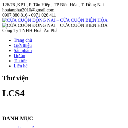
126/76 ,KP1 , P. Tân Hiệp , TP Biên Hòa , T. Đồng Nai
hoaianphat2010@gmail.com
0907 880 816 - 0971 026 411
Công Ty TNHH Hoài Ân Phát
Trang chủ
Giới thiệu
Sản phẩm
Dự án
Tin tức
Liên hệ
Thư viện
LCS4
DANH MỤC