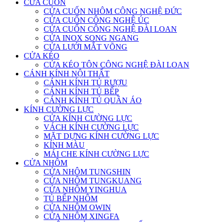
CỬA CUỐN
CỬA CUỐN NHÔM CÔNG NGHỆ ĐỨC
CỬA CUỐN CÔNG NGHỆ ÚC
CỬA CUỐN CÔNG NGHỆ ĐÀI LOAN
CỬA INOX SONG NGANG
CỬA LƯỚI MẮT VÕNG
CỬA KÉO
CỬA KÉO TÔN CÔNG NGHỆ ĐÀI LOAN
CÁNH KÍNH NỘI THẤT
CÁNH KÍNH TỦ RƯỢU
CÁNH KÍNH TỦ BẾP
CÁNH KÍNH TỦ QUẦN ÁO
KÍNH CƯỜNG LỰC
CỬA KÍNH CƯỜNG LỰC
VÁCH KÍNH CƯỜNG LỰC
MẶT DỰNG KÍNH CƯỜNG LỰC
KÍNH MÀU
MÁI CHE KÍNH CƯỜNG LỰC
CỬA NHÔM
CỬA NHÔM TUNGSHIN
CỬA NHÔM TUNGKUANG
CỬA NHÔM YINGHUA
TỦ BẾP NHÔM
CỬA NHÔM OWIN
CỬA NHÔM XINGFA