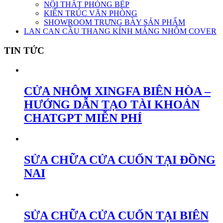
NỘI THẤT PHÒNG BẾP
KIẾN TRÚC VĂN PHÒNG
SHOWROOM TRƯNG BÀY SẢN PHẨM
LAN CAN CẦU THANG KÍNH MÁNG NHÔM COVER
TIN TỨC
CỬA NHÔM XINGFA BIÊN HÒA –
HƯỚNG DẪN TẠO TÀI KHOẢN
CHATGPT MIỄN PHÍ
SỬA CHỮA CỬA CUỐN TẠI ĐỒNG
NAI
SỬA CHỮA CỬA CUỐN TẠI BIÊN