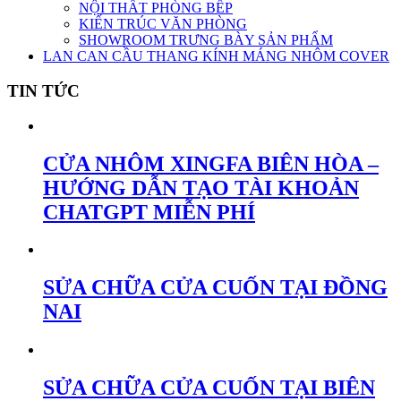
NỘI THẤT PHÒNG BẾP
KIẾN TRÚC VĂN PHÒNG
SHOWROOM TRƯNG BÀY SẢN PHẨM
LAN CAN CẦU THANG KÍNH MÁNG NHÔM COVER
TIN TỨC
CỬA NHÔM XINGFA BIÊN HÒA –
HƯỚNG DẪN TẠO TÀI KHOẢN
CHATGPT MIỄN PHÍ
SỬA CHỮA CỬA CUỐN TẠI ĐỒNG
NAI
SỬA CHỮA CỬA CUỐN TẠI BIÊN