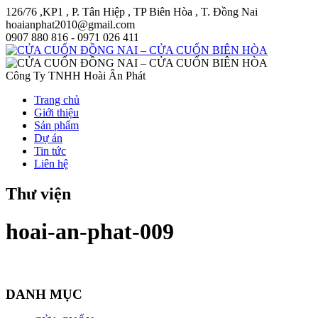
126/76 ,KP1 , P. Tân Hiệp , TP Biên Hòa , T. Đồng Nai
hoaianphat2010@gmail.com
0907 880 816 - 0971 026 411
Công Ty TNHH Hoài Ân Phát
Trang chủ
Giới thiệu
Sản phẩm
Dự án
Tin tức
Liên hệ
Thư viện
hoai-an-phat-009
DANH MỤC