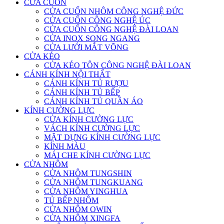
CỬA CUỐN
CỬA CUỐN NHÔM CÔNG NGHỆ ĐỨC
CỬA CUỐN CÔNG NGHỆ ÚC
CỬA CUỐN CÔNG NGHỆ ĐÀI LOAN
CỬA INOX SONG NGANG
CỬA LƯỚI MẮT VÕNG
CỬA KÉO
CỬA KÉO TÔN CÔNG NGHỆ ĐÀI LOAN
CÁNH KÍNH NỘI THẤT
CÁNH KÍNH TỦ RƯỢU
CÁNH KÍNH TỦ BẾP
CÁNH KÍNH TỦ QUẦN ÁO
KÍNH CƯỜNG LỰC
CỬA KÍNH CƯỜNG LỰC
VÁCH KÍNH CƯỜNG LỰC
MẶT DỰNG KÍNH CƯỜNG LỰC
KÍNH MÀU
MÁI CHE KÍNH CƯỜNG LỰC
CỬA NHÔM
CỬA NHÔM TUNGSHIN
CỬA NHÔM TUNGKUANG
CỬA NHÔM YINGHUA
TỦ BẾP NHÔM
CỬA NHÔM OWIN
CỬA NHÔM XINGFA