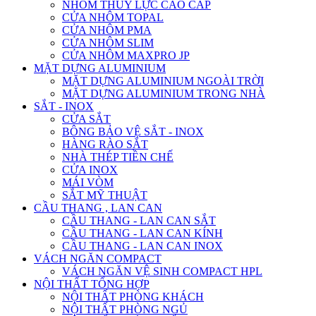
NHÔM THỦY LỰC CAO CẤP
CỬA NHÔM TOPAL
CỬA NHÔM PMA
CỬA NHÔM SLIM
CỬA NHÔM MAXPRO JP
MẶT DỰNG ALUMINIUM
MẶT DỰNG ALUMINIUM NGOÀI TRỜI
MẶT DỰNG ALUMINIUM TRONG NHÀ
SẮT - INOX
CỬA SẮT
BÔNG BẢO VỆ SẮT - INOX
HÀNG RÀO SẮT
NHÀ THÉP TIỀN CHẾ
CỬA INOX
MÁI VÒM
SẮT MỸ THUẬT
CẦU THANG , LAN CAN
CẦU THANG - LAN CAN SẮT
CẦU THANG - LAN CAN KÍNH
CẦU THANG - LAN CAN INOX
VÁCH NGĂN COMPACT
VÁCH NGĂN VỆ SINH COMPACT HPL
NỘI THẤT TỔNG HỢP
NỘI THẤT PHÒNG KHÁCH
NỘI THẤT PHÒNG NGỦ