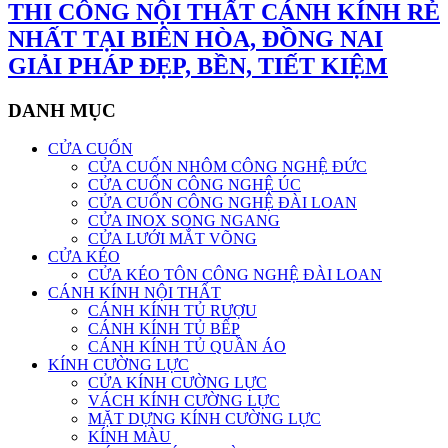
THI CÔNG NỘI THẤT CÁNH KÍNH RẺ
NHẤT TẠI BIÊN HÒA, ĐỒNG NAI
GIẢI PHÁP ĐẸP, BỀN, TIẾT KIỆM
DANH MỤC
CỬA CUỐN
CỬA CUỐN NHÔM CÔNG NGHỆ ĐỨC
CỬA CUỐN CÔNG NGHỆ ÚC
CỬA CUỐN CÔNG NGHỆ ĐÀI LOAN
CỬA INOX SONG NGANG
CỬA LƯỚI MẮT VÕNG
CỬA KÉO
CỬA KÉO TÔN CÔNG NGHỆ ĐÀI LOAN
CÁNH KÍNH NỘI THẤT
CÁNH KÍNH TỦ RƯỢU
CÁNH KÍNH TỦ BẾP
CÁNH KÍNH TỦ QUẦN ÁO
KÍNH CƯỜNG LỰC
CỬA KÍNH CƯỜNG LỰC
VÁCH KÍNH CƯỜNG LỰC
MẶT DỰNG KÍNH CƯỜNG LỰC
KÍNH MÀU