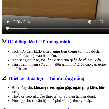
💡
Hệ thống đèn LED thông minh
Tích hợp
đèn LED chiếu sáng bên trong tủ
, giúp dễ dàng
tìm đồ, đặc biệt vào ban đêm.
Ánh sáng dịu nhẹ, tôn lên vẻ đẹp của quần áo và phụ kiện.
Tăng trải nghiệm sử dụng – tiện nghi như tủ đồ cao cấp trong
khách sạn.
📐
Thiết kế khoa học – Tối ưu công năng
Bố trí đầy đủ:
khoang treo, ngăn gấp, ngăn phụ kiện, hộc
kéo
…
Thiết kế theo nhu cầu thực tế, tối ưu diện tích sử dụng.
Phù hợp cho cả căn hộ, nhà phố và biệt thự cao cấp.