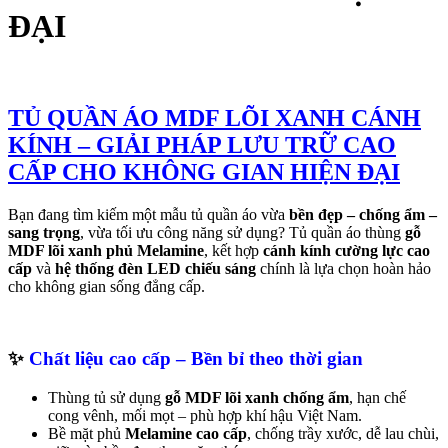
ĐẠI
TỦ QUẦN ÁO MDF LÕI XANH CÁNH
KÍNH – GIẢI PHÁP LƯU TRỮ CAO
CẤP CHO KHÔNG GIAN HIỆN ĐẠI
Bạn đang tìm kiếm một mẫu tủ quần áo vừa
bền đẹp – chống ẩm –
sang trọng
, vừa tối ưu công năng sử dụng? Tủ quần áo thùng
gỗ
MDF lõi xanh phủ Melamine
, kết hợp
cánh kính cường lực cao
cấp
và
hệ thống đèn LED chiếu sáng
chính là lựa chọn hoàn hảo
cho không gian sống đẳng cấp.
✨
Chất liệu cao cấp – Bền bỉ theo thời gian
Thùng tủ sử dụng
gỗ MDF lõi xanh chống ẩm
, hạn chế
cong vênh, mối mọt – phù hợp khí hậu Việt Nam.
Bề mặt phủ
Melamine cao cấp
, chống trầy xước, dễ lau chùi,