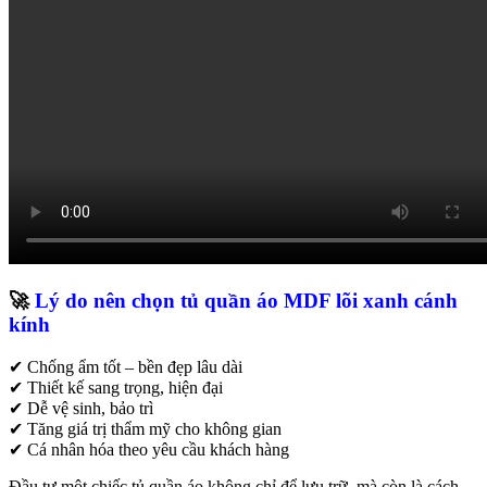
🚀
Lý do nên chọn tủ quần áo MDF lõi xanh cánh
kính
✔ Chống ẩm tốt – bền đẹp lâu dài
✔ Thiết kế sang trọng, hiện đại
✔ Dễ vệ sinh, bảo trì
✔ Tăng giá trị thẩm mỹ cho không gian
✔ Cá nhân hóa theo yêu cầu khách hàng
Đầu tư một chiếc tủ quần áo không chỉ để lưu trữ, mà còn là cách