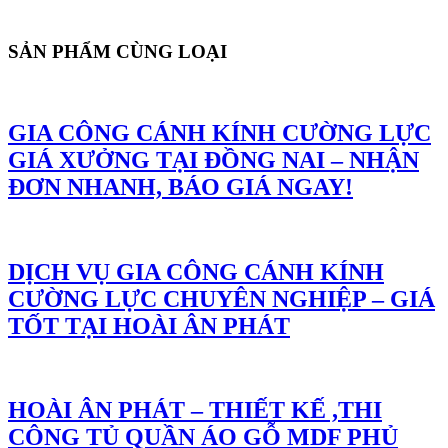
SẢN PHẨM CÙNG LOẠI
GIA CÔNG CÁNH KÍNH CƯỜNG LỰC
GIÁ XƯỞNG TẠI ĐỒNG NAI – NHẬN
ĐƠN NHANH, BÁO GIÁ NGAY!
DỊCH VỤ GIA CÔNG CÁNH KÍNH
CƯỜNG LỰC CHUYÊN NGHIỆP – GIÁ
TỐT TẠI HOÀI ÂN PHÁT
HOÀI ÂN PHÁT – THIẾT KẾ ,THI
CÔNG TỦ QUẦN ÁO GỖ MDF PHỦ