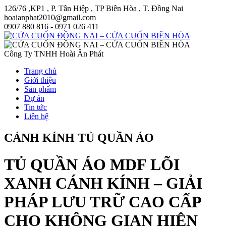
126/76 ,KP1 , P. Tân Hiệp , TP Biên Hòa , T. Đồng Nai
hoaianphat2010@gmail.com
0907 880 816 - 0971 026 411
Công Ty TNHH Hoài Ân Phát
Trang chủ
Giới thiệu
Sản phẩm
Dự án
Tin tức
Liên hệ
CÁNH KÍNH TỦ QUẦN ÁO
TỦ QUẦN ÁO MDF LÕI
XANH CÁNH KÍNH – GIẢI
PHÁP LƯU TRỮ CAO CẤP
CHO KHÔNG GIAN HIỆN