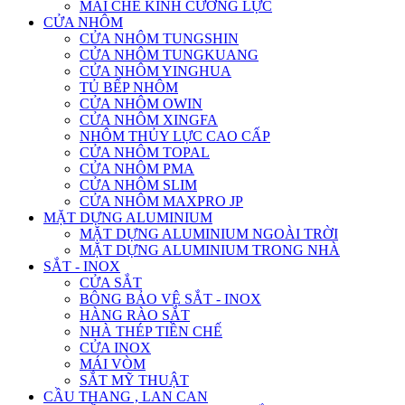
MÁI CHE KÍNH CƯỜNG LỰC
CỬA NHÔM
CỬA NHÔM TUNGSHIN
CỬA NHÔM TUNGKUANG
CỬA NHÔM YINGHUA
TỦ BẾP NHÔM
CỬA NHÔM OWIN
CỬA NHÔM XINGFA
NHÔM THỦY LỰC CAO CẤP
CỬA NHÔM TOPAL
CỬA NHÔM PMA
CỬA NHÔM SLIM
CỬA NHÔM MAXPRO JP
MẶT DỰNG ALUMINIUM
MẶT DỰNG ALUMINIUM NGOÀI TRỜI
MẶT DỰNG ALUMINIUM TRONG NHÀ
SẮT - INOX
CỬA SẮT
BÔNG BẢO VỆ SẮT - INOX
HÀNG RÀO SẮT
NHÀ THÉP TIỀN CHẾ
CỬA INOX
MÁI VÒM
SẮT MỸ THUẬT
CẦU THANG , LAN CAN