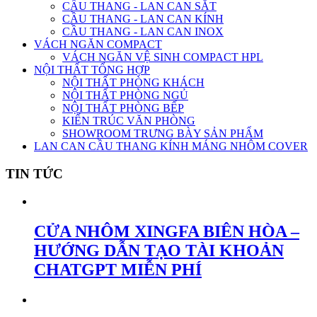
CẦU THANG - LAN CAN SẮT
CẦU THANG - LAN CAN KÍNH
CẦU THANG - LAN CAN INOX
VÁCH NGĂN COMPACT
VÁCH NGĂN VỆ SINH COMPACT HPL
NỘI THẤT TỔNG HỢP
NỘI THẤT PHÒNG KHÁCH
NỘI THẤT PHÒNG NGỦ
NỘI THẤT PHÒNG BẾP
KIẾN TRÚC VĂN PHÒNG
SHOWROOM TRƯNG BÀY SẢN PHẨM
LAN CAN CẦU THANG KÍNH MÁNG NHÔM COVER
TIN TỨC
CỬA NHÔM XINGFA BIÊN HÒA –
HƯỚNG DẪN TẠO TÀI KHOẢN
CHATGPT MIỄN PHÍ