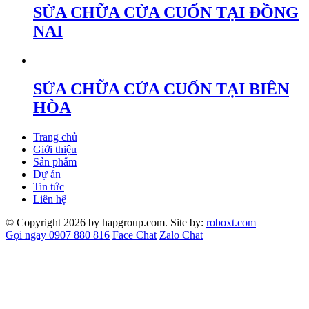
SỬA CHỮA CỬA CUỐN TẠI ĐỒNG
NAI
SỬA CHỮA CỬA CUỐN TẠI BIÊN
HÒA
Trang chủ
Giới thiệu
Sản phẩm
Dự án
Tin tức
Liên hệ
© Copyright 2026 by hapgroup.com. Site by:
roboxt.com
Gọi ngay 0907 880 816
Face Chat
Zalo Chat