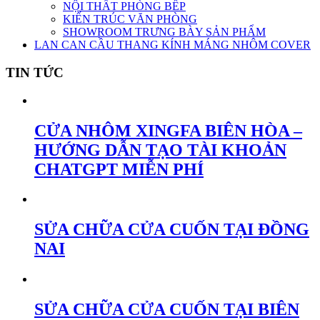
NỘI THẤT PHÒNG BẾP
KIẾN TRÚC VĂN PHÒNG
SHOWROOM TRƯNG BÀY SẢN PHẨM
LAN CAN CẦU THANG KÍNH MÁNG NHÔM COVER
TIN TỨC
CỬA NHÔM XINGFA BIÊN HÒA –
HƯỚNG DẪN TẠO TÀI KHOẢN
CHATGPT MIỄN PHÍ
SỬA CHỮA CỬA CUỐN TẠI ĐỒNG
NAI
SỬA CHỮA CỬA CUỐN TẠI BIÊN