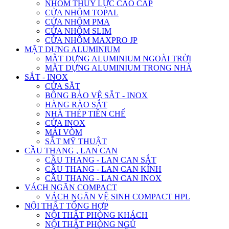
NHÔM THỦY LỰC CAO CẤP
CỬA NHÔM TOPAL
CỬA NHÔM PMA
CỬA NHÔM SLIM
CỬA NHÔM MAXPRO JP
MẶT DỰNG ALUMINIUM
MẶT DỰNG ALUMINIUM NGOÀI TRỜI
MẶT DỰNG ALUMINIUM TRONG NHÀ
SẮT - INOX
CỬA SẮT
BÔNG BẢO VỆ SẮT - INOX
HÀNG RÀO SẮT
NHÀ THÉP TIỀN CHẾ
CỬA INOX
MÁI VÒM
SẮT MỸ THUẬT
CẦU THANG , LAN CAN
CẦU THANG - LAN CAN SẮT
CẦU THANG - LAN CAN KÍNH
CẦU THANG - LAN CAN INOX
VÁCH NGĂN COMPACT
VÁCH NGĂN VỆ SINH COMPACT HPL
NỘI THẤT TỔNG HỢP
NỘI THẤT PHÒNG KHÁCH
NỘI THẤT PHÒNG NGỦ