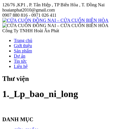
126/76 ,KP1 , P. Tân Hiệp , TP Biên Hòa , T. Đồng Nai
hoaianphat2010@gmail.com
0907 880 816 - 0971 026 411
Công Ty TNHH Hoài Ân Phát
Trang chủ
Giới thiệu
Sản phẩm
Dự án
Tin tức
Liên hệ
Thư viện
1._Lp_bao_ni_long
DANH MỤC