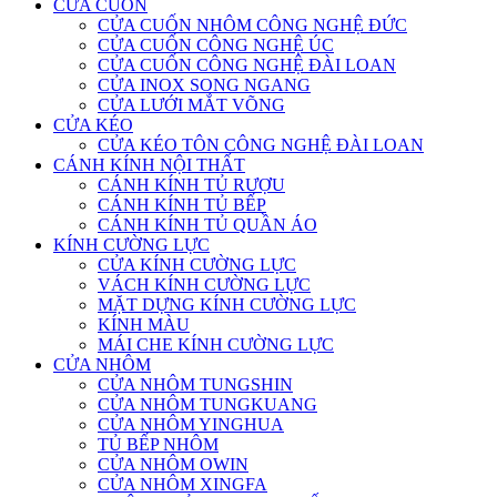
CỬA CUỐN
CỬA CUỐN NHÔM CÔNG NGHỆ ĐỨC
CỬA CUỐN CÔNG NGHỆ ÚC
CỬA CUỐN CÔNG NGHỆ ĐÀI LOAN
CỬA INOX SONG NGANG
CỬA LƯỚI MẮT VÕNG
CỬA KÉO
CỬA KÉO TÔN CÔNG NGHỆ ĐÀI LOAN
CÁNH KÍNH NỘI THẤT
CÁNH KÍNH TỦ RƯỢU
CÁNH KÍNH TỦ BẾP
CÁNH KÍNH TỦ QUẦN ÁO
KÍNH CƯỜNG LỰC
CỬA KÍNH CƯỜNG LỰC
VÁCH KÍNH CƯỜNG LỰC
MẶT DỰNG KÍNH CƯỜNG LỰC
KÍNH MÀU
MÁI CHE KÍNH CƯỜNG LỰC
CỬA NHÔM
CỬA NHÔM TUNGSHIN
CỬA NHÔM TUNGKUANG
CỬA NHÔM YINGHUA
TỦ BẾP NHÔM
CỬA NHÔM OWIN
CỬA NHÔM XINGFA