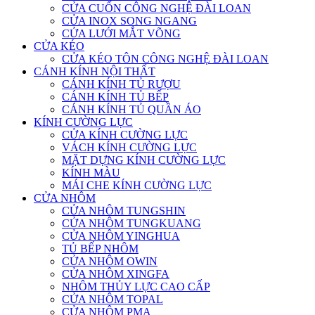
CỬA CUỐN CÔNG NGHỆ ĐÀI LOAN
CỬA INOX SONG NGANG
CỬA LƯỚI MẮT VÕNG
CỬA KÉO
CỬA KÉO TÔN CÔNG NGHỆ ĐÀI LOAN
CÁNH KÍNH NỘI THẤT
CÁNH KÍNH TỦ RƯỢU
CÁNH KÍNH TỦ BẾP
CÁNH KÍNH TỦ QUẦN ÁO
KÍNH CƯỜNG LỰC
CỬA KÍNH CƯỜNG LỰC
VÁCH KÍNH CƯỜNG LỰC
MẶT DỰNG KÍNH CƯỜNG LỰC
KÍNH MÀU
MÁI CHE KÍNH CƯỜNG LỰC
CỬA NHÔM
CỬA NHÔM TUNGSHIN
CỬA NHÔM TUNGKUANG
CỬA NHÔM YINGHUA
TỦ BẾP NHÔM
CỬA NHÔM OWIN
CỬA NHÔM XINGFA
NHÔM THỦY LỰC CAO CẤP
CỬA NHÔM TOPAL
CỬA NHÔM PMA