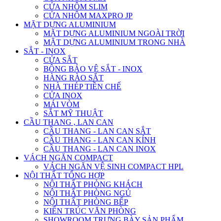
CỬA NHÔM SLIM
CỬA NHÔM MAXPRO JP
MẶT DỰNG ALUMINIUM
MẶT DỰNG ALUMINIUM NGOÀI TRỜI
MẶT DỰNG ALUMINIUM TRONG NHÀ
SẮT - INOX
CỬA SẮT
BÔNG BẢO VỆ SẮT - INOX
HÀNG RÀO SẮT
NHÀ THÉP TIỀN CHẾ
CỬA INOX
MÁI VÒM
SẮT MỸ THUẬT
CẦU THANG , LAN CAN
CẦU THANG - LAN CAN SẮT
CẦU THANG - LAN CAN KÍNH
CẦU THANG - LAN CAN INOX
VÁCH NGĂN COMPACT
VÁCH NGĂN VỆ SINH COMPACT HPL
NỘI THẤT TỔNG HỢP
NỘI THẤT PHÒNG KHÁCH
NỘI THẤT PHÒNG NGỦ
NỘI THẤT PHÒNG BẾP
KIẾN TRÚC VĂN PHÒNG
SHOWROOM TRƯNG BÀY SẢN PHẨM