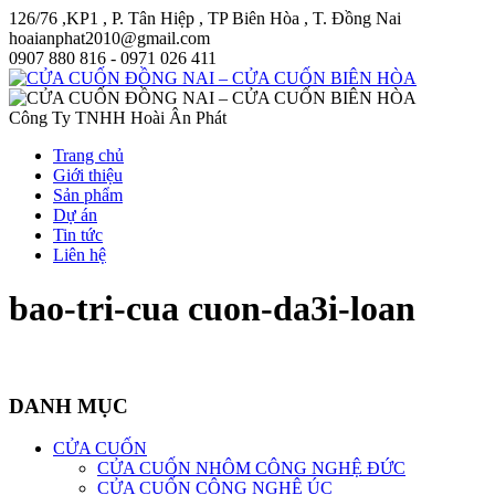
126/76 ,KP1 , P. Tân Hiệp , TP Biên Hòa , T. Đồng Nai
hoaianphat2010@gmail.com
0907 880 816 - 0971 026 411
Công Ty TNHH Hoài Ân Phát
Trang chủ
Giới thiệu
Sản phẩm
Dự án
Tin tức
Liên hệ
bao-tri-cua cuon-da3i-loan
DANH MỤC
CỬA CUỐN
CỬA CUỐN NHÔM CÔNG NGHỆ ĐỨC
CỬA CUỐN CÔNG NGHỆ ÚC