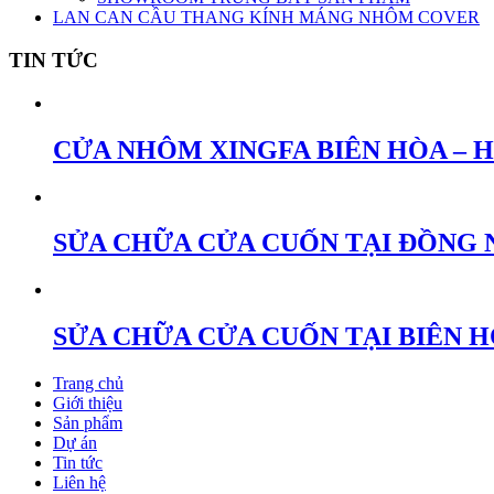
LAN CAN CẦU THANG KÍNH MÁNG NHÔM COVER
TIN TỨC
CỬA NHÔM XINGFA BIÊN HÒA – 
SỬA CHỮA CỬA CUỐN TẠI ĐỒNG 
SỬA CHỮA CỬA CUỐN TẠI BIÊN 
Trang chủ
Giới thiệu
Sản phẩm
Dự án
Tin tức
Liên hệ