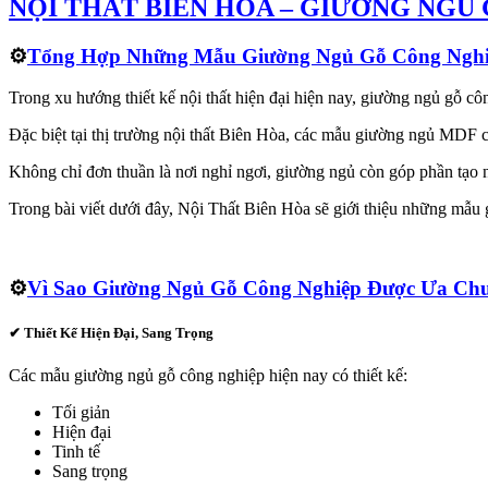
NỘI THẤT BIÊN HÒA – GIƯỜNG NGỦ
⚙️
Tổng Hợp Những Mẫu Giường Ngủ Gỗ Công Nghiệ
Trong xu hướng thiết kế nội thất hiện đại hiện nay, giường ngủ gỗ cô
Đặc biệt tại thị trường nội thất Biên Hòa, các mẫu giường ngủ MDF 
Không chỉ đơn thuần là nơi nghỉ ngơi, giường ngủ còn góp phần tạo n
Trong bài viết dưới đây, Nội Thất Biên Hòa sẽ giới thiệu những mẫu
⚙️
Vì Sao Giường Ngủ Gỗ Công Nghiệp Được Ưa Ch
✔ Thiết Kế Hiện Đại, Sang Trọng
Các mẫu giường ngủ gỗ công nghiệp hiện nay có thiết kế:
Tối giản
Hiện đại
Tinh tế
Sang trọng