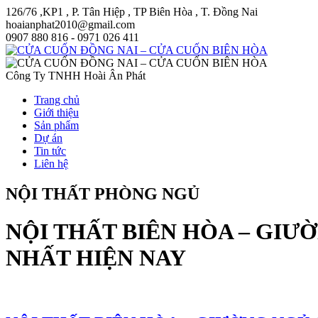
126/76 ,KP1 , P. Tân Hiệp , TP Biên Hòa , T. Đồng Nai
hoaianphat2010@gmail.com
0907 880 816 - 0971 026 411
Công Ty TNHH Hoài Ân Phát
Trang chủ
Giới thiệu
Sản phẩm
Dự án
Tin tức
Liên hệ
NỘI THẤT PHÒNG NGỦ
NỘI THẤT BIÊN HÒA – GI
NHẤT HIỆN NAY