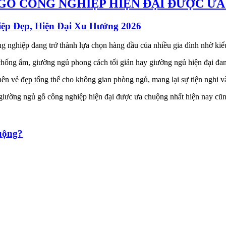
 GỖ CÔNG NGHIỆP HIỆN ĐẠI ĐƯỢC Ư
p Đẹp, Hiện Đại Xu Hướng 2026
ng nghiệp đang trở thành lựa chọn hàng đầu của nhiều gia đình nhờ kiể
chống ẩm, giường ngủ phong cách tối giản hay giường ngủ hiện đại đa
ên vẻ đẹp tổng thể cho không gian phòng ngủ, mang lại sự tiện nghi v
 giường ngủ gỗ công nghiệp hiện đại được ưa chuộng nhất hiện nay cũ
uộng?