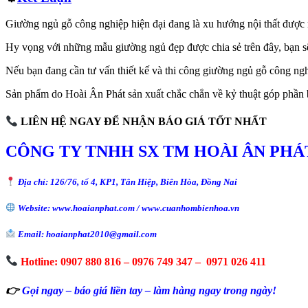
Giường ngủ gỗ công nghiệp hiện đại đang là xu hướng nội thất được n
Hy vọng với những mẫu giường ngủ đẹp được chia sẻ trên đây, bạn sẽ
Nếu bạn đang cần tư vấn thiết kế và thi công giường ngủ gỗ công ngh
Sản phẩm do Hoài Ân Phát sản xuất chắc chắn về kỷ thuật góp phần 
LIÊN HỆ NGAY ĐỂ NHẬN BÁO GIÁ TỐT NHẤT
CÔNG TY TNHH SX TM HOÀI ÂN PHÁ
Địa chỉ: 126/76, tổ 4, KP1, Tân Hiệp, Biên Hòa, Đồng Nai
Website: www.hoaianphat.com / www.cuanhombienhoa.vn
Email: hoaianphat2010@gmail.com
Hotline: 0907 880 816 – 0976 749 347 – 0971 026 411
👉
Gọi ngay – báo giá liền tay – làm hàng ngay trong ngày!