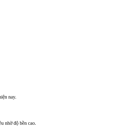
hiện nay.
u nhờ độ bền cao.