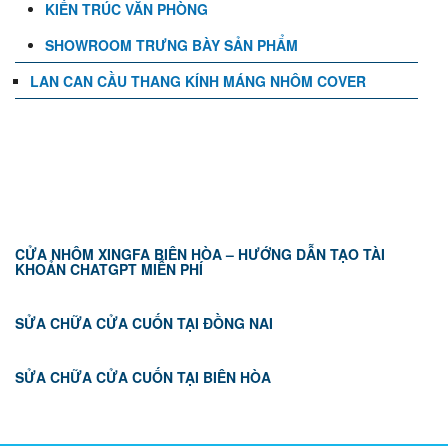
KIẾN TRÚC VĂN PHÒNG
SHOWROOM TRƯNG BÀY SẢN PHẨM
LAN CAN CẦU THANG KÍNH MÁNG NHÔM COVER
TIN TỨC
CỬA NHÔM XINGFA BIÊN HÒA – HƯỚNG DẪN TẠO TÀI
KHOẢN CHATGPT MIỄN PHÍ
SỬA CHỮA CỬA CUỐN TẠI ĐỒNG NAI
SỬA CHỮA CỬA CUỐN TẠI BIÊN HÒA