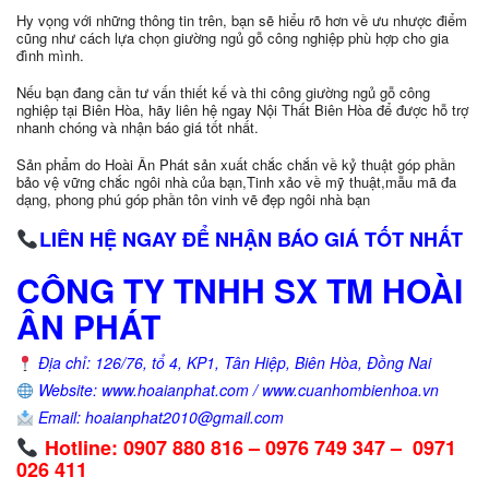
Hy vọng với những thông tin trên, bạn sẽ hiểu rõ hơn về ưu nhược điểm
cũng như cách lựa chọn giường ngủ gỗ công nghiệp phù hợp cho gia
đình mình.
Nếu bạn đang cần tư vấn thiết kế và thi công giường ngủ gỗ công
nghiệp tại Biên Hòa, hãy liên hệ ngay Nội Thất Biên Hòa để được hỗ trợ
nhanh chóng và nhận báo giá tốt nhất.
Sản phẩm do Hoài Ân Phát sản xuất chắc chắn về kỷ thuật góp phần
bảo vệ vững chắc ngôi nhà của bạn,Tinh xảo về mỹ thuật,mẫu mã đa
dạng, phong phú góp phần tôn vinh vẽ đẹp ngôi nhà bạn
LIÊN HỆ NGAY ĐỂ NHẬN BÁO GIÁ TỐT NHẤT
CÔNG TY TNHH SX TM HOÀI
ÂN PHÁT
Địa chỉ: 126/76, tổ 4, KP1, Tân Hiệp, Biên Hòa, Đồng Nai
Website: www.hoaianphat.com / www.cuanhombienhoa.vn
Email: hoaianphat2010@gmail.com
Hotline: 0907 880 816 – 0976 749 347 – 0971
026 411