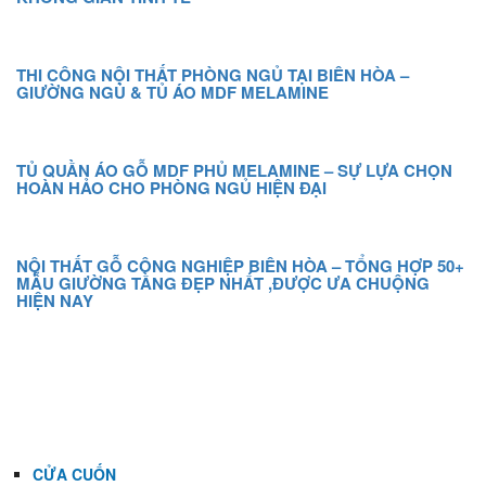
THI CÔNG NỘI THẤT PHÒNG NGỦ TẠI BIÊN HÒA –
GIƯỜNG NGỦ & TỦ ÁO MDF MELAMINE
TỦ QUẦN ÁO GỖ MDF PHỦ MELAMINE – SỰ LỰA CHỌN
HOÀN HẢO CHO PHÒNG NGỦ HIỆN ĐẠI
NỘI THẤT GỖ CÔNG NGHIỆP BIÊN HÒA – TỔNG HỢP 50+
MẪU GIƯỜNG TẦNG ĐẸP NHẤT ,ĐƯỢC ƯA CHUỘNG
HIỆN NAY
DANH MỤC
CỬA CUỐN