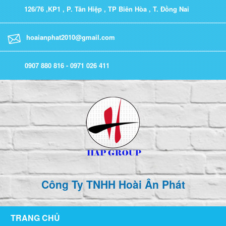
126/76 ,KP1 , P. Tân Hiệp , TP Biên Hòa , T. Đồng Nai
hoaianphat2010@gmail.com
0907 880 816 - 0971 026 411
Công Ty TNHH Hoài Ân Phát
TRANG CHỦ