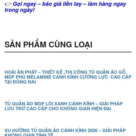
👉
Gọi ngay – báo giá liền tay – làm hàng ngay
trong ngày!
SẢN PHẨM CÙNG LOẠI
HOÀI ÂN PHÁT – THIẾT KẾ ,THI CÔNG TỦ QUẦN ÁO GỖ
MDF PHỦ MELAMINE CÁNH KÍNH CƯỜNG LỰC CAO CẤP
TẠI ĐỒNG NAI
TỦ QUẦN ÁO MDF LÕI XANH CÁNH KÍNH – GIẢI PHÁP
LƯU TRỮ CAO CẤP CHO KHÔNG GIAN HIỆN ĐẠI
XU HƯỚNG TỦ QUẦN ÁO CÁNH KÍNH 2026 – GIẢI PHÁP
KHÔNG GIAN TINH TẾ