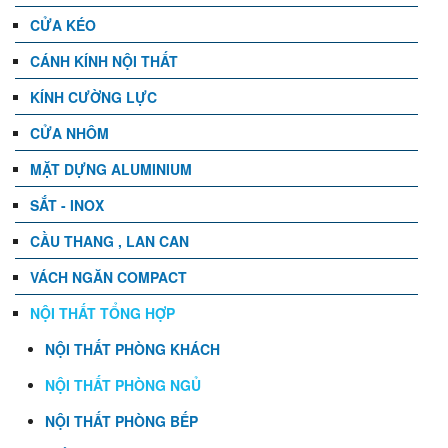
CỬA KÉO
CÁNH KÍNH NỘI THẤT
KÍNH CƯỜNG LỰC
CỬA NHÔM
MẶT DỰNG ALUMINIUM
SẮT - INOX
CẦU THANG , LAN CAN
VÁCH NGĂN COMPACT
NỘI THẤT TỔNG HỢP
NỘI THẤT PHÒNG KHÁCH
NỘI THẤT PHÒNG NGỦ
NỘI THẤT PHÒNG BẾP